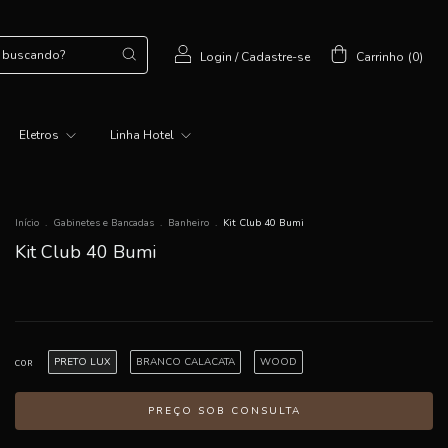
Login
/
Cadastre-se
Carrinho
(
0
)
Eletros
Linha Hotel
Início
.
Gabinetes e Bancadas
.
Banheiro
.
Kit Club 40 Bumi
Kit Club 40 Bumi
PRETO LUX
BRANCO CALACATA
WOOD
COR