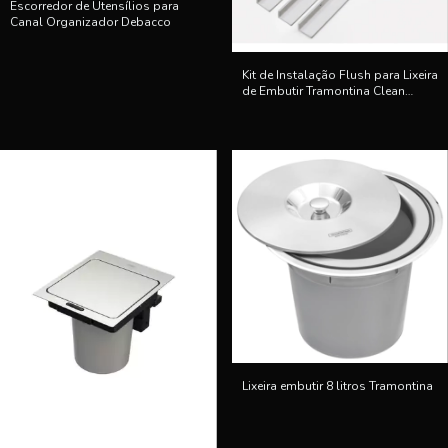
Escorredor de Utensílios para
Canal Organizador Debacco
Kit de Instalação Flush para Lixeira
de Embutir Tramontina Clean
Square 5 L
Lixeira embutir 8 litros Tramontina