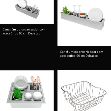
Canal úmido organizador com
acessórios 60 cm Debacco
Canal úmido organizador com
acessórios 90 cm Debacco