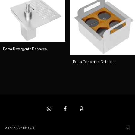
Porta Detergente Debacco
Porta Temperos Debacco
DEPARTAMENTOS