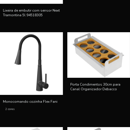
Lixeira de embutir com sensor Next
Tramontina 5l 94518305
Porta Condimentos 30cm para
Canal Organizador Debacco
Monocomando cozinha Flex Fani
2 cores