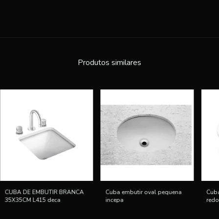
Produtos similares
Cuba embutir oval pequena
Cuba
CUBA DE EMBUTIR BRANCA
incepa
redo
35X35CM L415 deca
ince